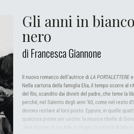
Gli anni in bianco
nero
di
Francesca
Giannone
Il nuovo romanzo dell'autrice di
LA PORTALETTERE
Nella sartoria della famiglia Elia, il tempo scorre al r
del filo, scandito dai divieti del padre, che teme la lib
perché, nel Salento degli anni ’60, come nel resto d’I
devono restare al loro posto. Eppure, in quelle quatt
qualcosa preme per uscire: la musica ribelle di Giova
Jane Austen in cui Ada si rifugia, la volontà di Maria