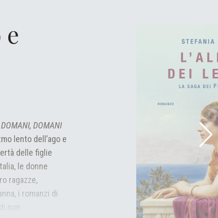
 e
e
DOMANI, DOMANI
itmo lento dell’ago e
ertà delle figlie
talia, le donne
ro ragazze,
nna, i romanzi di
 di non