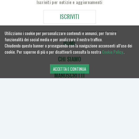
Iscriviti per notizie e aggiornamenti
ISCRIVITI
Utilizziamo i cookie per personalizzare contenuti e annunci, per fornire
funzionalità dei social media e per analizzare il nostro traffico.
HOME
Chiudendo questo banner o proseguendo con la navigazione acconsenti all’uso dei
cookie. Per saperne di più o per disattivarli consulta la nostra
Cookie Policy.
.
CHI SIAMO
ACCETTA E CONTINUA
MANOSCRITTI
CONTATTACI
Una casa editrice del gruppo