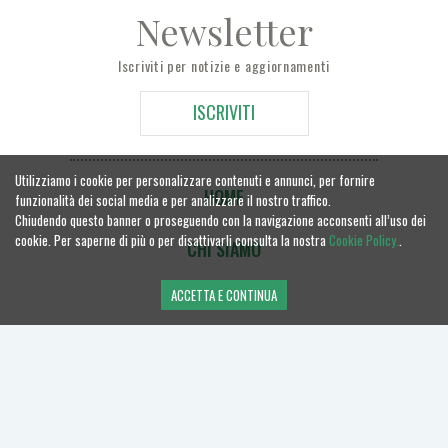
Newsletter
Iscriviti per notizie e aggiornamenti
ISCRIVITI
Utilizziamo i cookie per personalizzare contenuti e annunci, per fornire
HOME
funzionalità dei social media e per analizzare il nostro traffico.
Chiudendo questo banner o proseguendo con la navigazione acconsenti all’uso dei
cookie. Per saperne di più o per disattivarli consulta la nostra
Cookie Policy.
.
CHI SIAMO
ACCETTA E CONTINUA
MANOSCRITTI
CONTATTACI