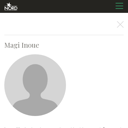
Magi
Inoue