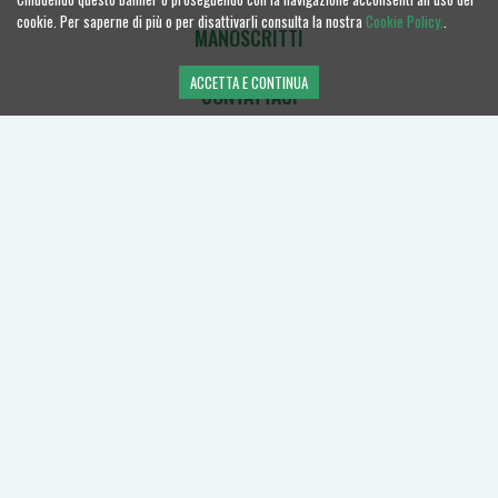
cookie. Per saperne di più o per disattivarli consulta la nostra
Cookie Policy.
.
MANOSCRITTI
ACCETTA E CONTINUA
CONTATTACI
Una casa editrice del gruppo
Seguici
Fai parte della nostra rete social
privacy policy
cookie policy